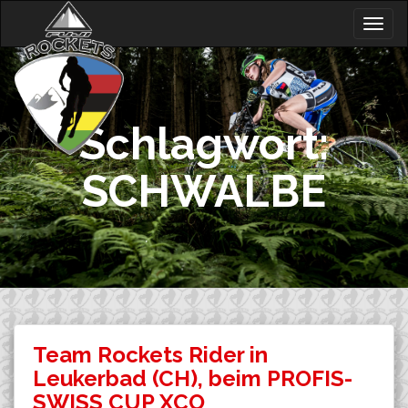
Skip
Togg
to
navig
content
Schlagwort:
SCHWALBE
Team Rockets Rider in
Leukerbad (CH), beim PROFIS-
SWISS CUP XCO