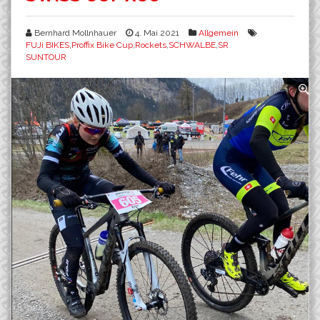
Bernhard Mollnhauer
4. Mai 2021
Allgemein
FUJi BIKES
,
Proffix Bike Cup
,
Rockets
,
SCHWALBE
,
SR
SUNTOUR