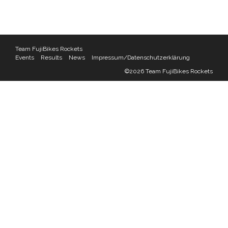
Team FujiBikes Rockets
Events
Results
News
Impressum/Datenschutzerklärung
©2026 Team FujiBikes Rockets