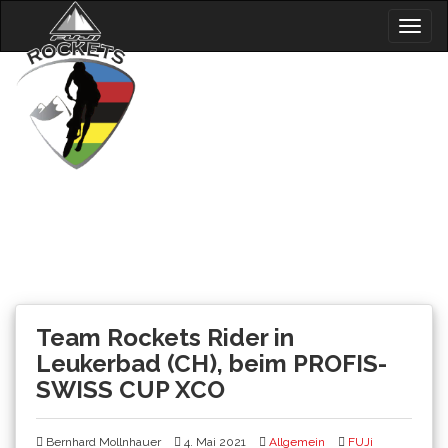
Skip
Togg
to
navig
content
News
Team Rockets Rider in
Leukerbad (CH), beim PROFIS-
SWISS CUP XCO
Bernhard Mollnhauer
4. Mai 2021
Allgemein
FUJi