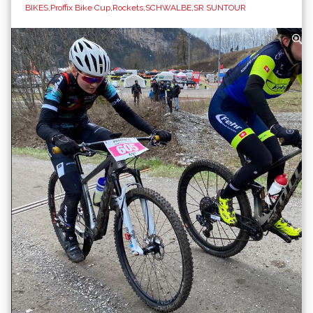
BIKES
,
Proffix Bike Cup
,
Rockets
,
SCHWALBE
,
SR SUNTOUR