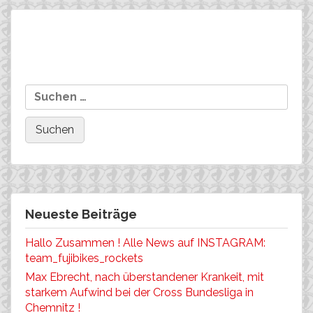
Beitragsnavigation
….auch beim Bombtrack
Das Team FujiBikes
Suchen
Cross NRW-Cup in Bonn
Rocket hat/te eine sehr
nach:
zeigten die Rockets
erfolgreiche Saison,
erfolgreich Fahne !
wiedermal !
Neueste Beiträge
Hallo Zusammen ! Alle News auf INSTAGRAM:
team_fujibikes_rockets
Max Ebrecht, nach überstandener Krankeit, mit
starkem Aufwind bei der Cross Bundesliga in
Chemnitz !