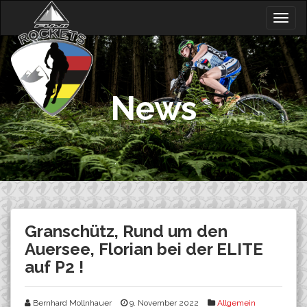
Skip
Togg
to
navig
content
News
Granschütz, Rund um den
Auersee, Florian bei der ELITE
auf P2 !
Bernhard Mollnhauer
9. November 2022
Allgemein