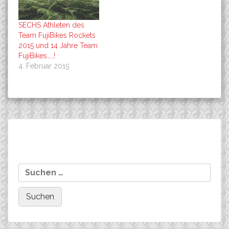
SECHS Athleten des
Team FujiBikes Rockets
2015 und 14 Jahre Team
FujiBikes…..!
4. Februar 2015
Beitragsnavigation
Deutsche Meisterschaften
Granschütz, Rund um
Suchen
Cyclo Cross in München…,
den Auersee, Florian bei
nach:
Team Rockets, Blau war
der ELITE auf P2 !
„Programm“ !