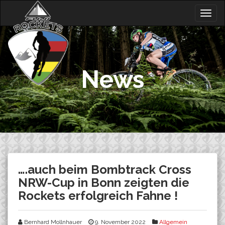
Skip
Togg
to
navig
content
News
….auch beim Bombtrack Cross
NRW-Cup in Bonn zeigten die
Rockets erfolgreich Fahne !
Bernhard Mollnhauer
9. November 2022
Allgemein