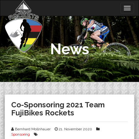
Skip
Togg
to
navig
content
News
Co-Sponsoring 2021 Team
FujiBikes Rockets
Bernhard Mollnhauer
21. November 2020
Sponsoring