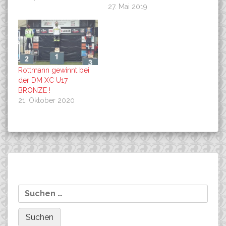
27. Mai 2019
Rottmann gewinnt bei
der DM XC U17
BRONZE !
21. Oktober 2020
Beitragsnavigation
Co-Sponsoring 2021 Team
Rottmann gewinnt bei
Suchen
FujiBikes Rockets
der DM XC U17 BRONZE !
nach: