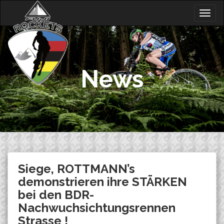
Skip
Togg
to
navig
content
News
Siege, ROTTMANN’s
demonstrieren ihre STÄRKEN
bei den BDR-
Nachwuchsichtungsrennen
Strasse !