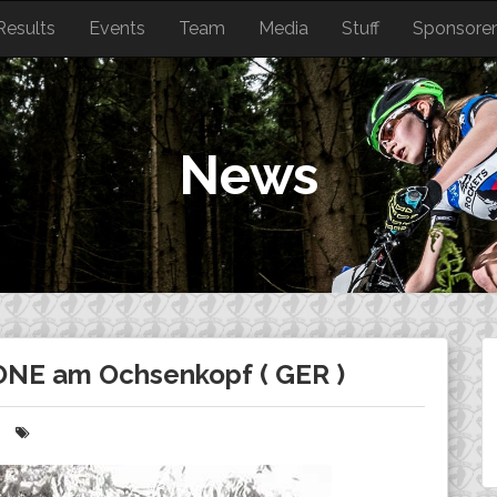
Results
Events
Team
Media
Stuff
Sponsore
News
NE am Ochsenkopf ( GER )
n