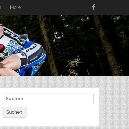
n
More
Suchen
nach: