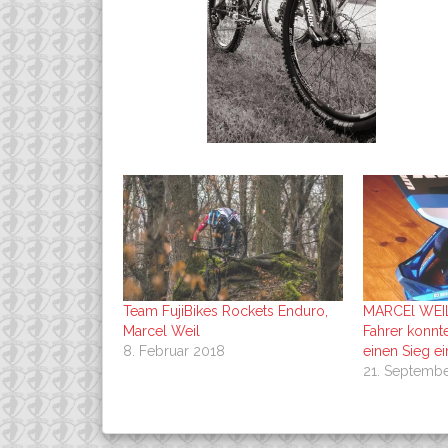
Team FujiBikes Rockets Enduro,
MARCEl WEIL
Marcel Weil
Fahrer konnt
8. Februar 2018
einen Sieg e
21. Septembe