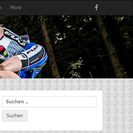
n
More
Suchen
nach: