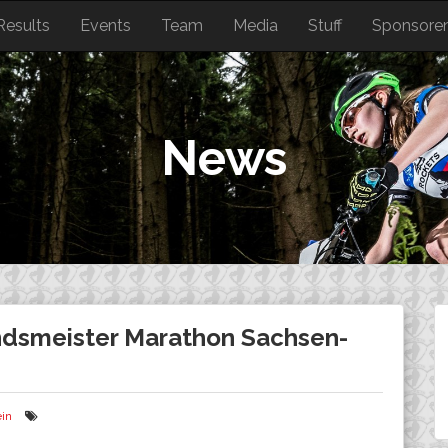
Results
Events
Team
Media
Stuff
Sponsore
News
ndsmeister Marathon Sachsen-
in