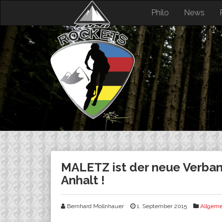
Skip
Philo
News
to
content
MALETZ ist der neue Verba
Anhalt !
Bernhard Mollnhauer
1. September 2015
Allgeme