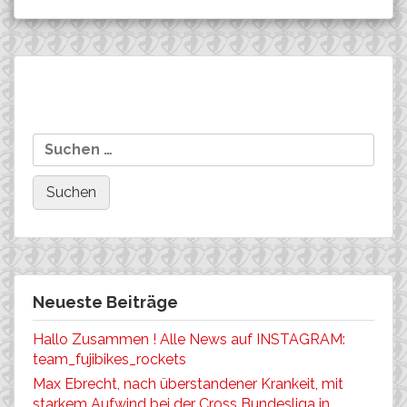
Beitragsnavigation
Worldcup Albstadt: 38th
DM-XCE in Singen: Einen
Suchen
place for Nina Wrobel.
5. , einen 6. und einen 9.
nach:
Platz für die Rockets!
Neueste Beiträge
Hallo Zusammen ! Alle News auf INSTAGRAM:
team_fujibikes_rockets
Max Ebrecht, nach überstandener Krankeit, mit
starkem Aufwind bei der Cross Bundesliga in