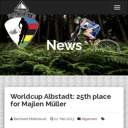
Skip
Togg
to
navig
content
News
Worldcup Albstadt: 25th place
for Majlen Müller
Bernhard Mollnhauer
22. Mai 2013
Allgemein