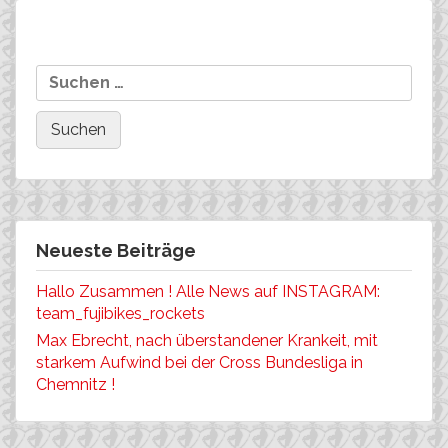
Beitragsnavigation
Worldcup Albstadt: Marco
Worldcup Albstadt: 25th
Suchen
Schätzing 35th XCE and
place for Majlen Müller
nach:
82nd XCO
Neueste Beiträge
Hallo Zusammen ! Alle News auf INSTAGRAM:
team_fujibikes_rockets
Max Ebrecht, nach überstandener Krankeit, mit
starkem Aufwind bei der Cross Bundesliga in
Chemnitz !