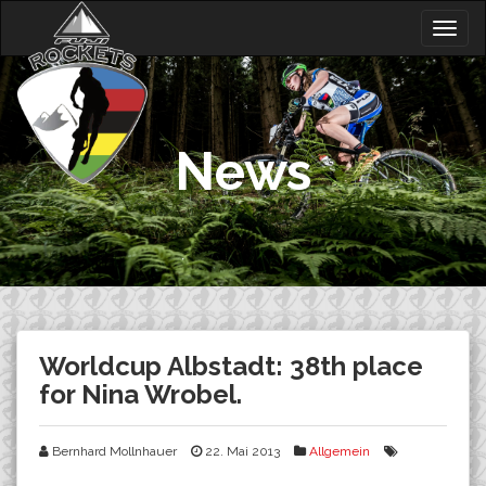
Skip
Togg
to
navig
content
News
Worldcup Albstadt: 38th place
for Nina Wrobel.
Bernhard Mollnhauer
22. Mai 2013
Allgemein