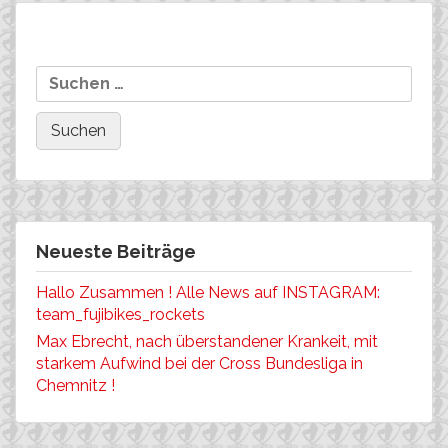
Beitragsnavigation
Co-Sponsoring: Yannick
Easton Rockets beim
Suchen
Burkhard stark am Berg….
Worldcup in Offenburg!
nach:
Neueste Beiträge
Hallo Zusammen ! Alle News auf INSTAGRAM:
team_fujibikes_rockets
Max Ebrecht, nach überstandener Krankeit, mit
starkem Aufwind bei der Cross Bundesliga in
Chemnitz !