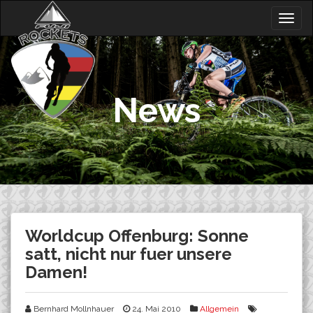
Skip
Togg
to
navig
content
News
Worldcup Offenburg: Sonne
satt, nicht nur fuer unsere
Damen!
Bernhard Mollnhauer
24. Mai 2010
Allgemein