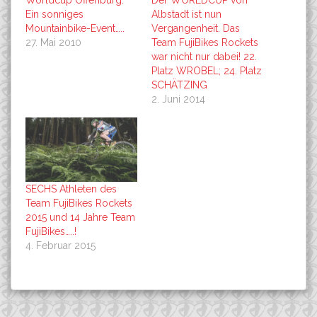
Worldcup Offenburg:
Der WORLDCUP von
Ein sonniges
Albstadt ist nun
Mountainbike-Event…..
Vergangenheit. Das
27. Mai 2010
Team FujiBikes Rockets
war nicht nur dabei! 22.
Platz WROBEL; 24. Platz
SCHÄTZING
2. Juni 2014
SECHS Athleten des
Team FujiBikes Rockets
2015 und 14 Jahre Team
FujiBikes…..!
4. Februar 2015