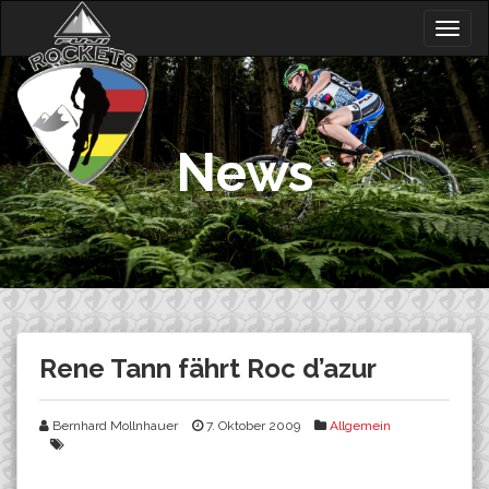
Skip
Togg
to
navig
content
News
Rene Tann fährt Roc d’azur
Bernhard Mollnhauer
7. Oktober 2009
Allgemein