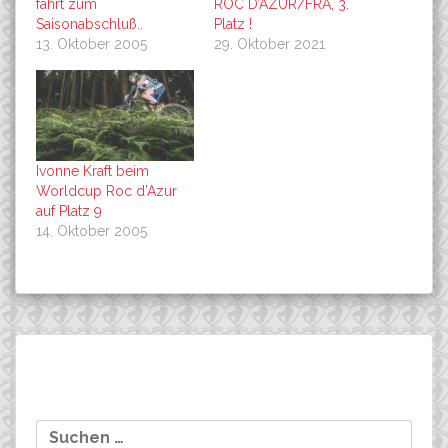
fährt zum
ROC D’AZUR/FRA, 3.
Saisonabschluß..
Platz !
13. Oktober 2005
29. Oktober 2021
Ivonne Kraft beim
Worldcup Roc d’Azur
auf Platz 9
14. Oktober 2005
Beitragsnavigation
N.Kulla und S. Eichhorn,
Co-Sponsoring Sieg bei
Suchen
zwei Co-Sponsoring-
der Alb-Gold-Trophy,
nach:
Athleten ganz weit vorne!
Kurzdistanz