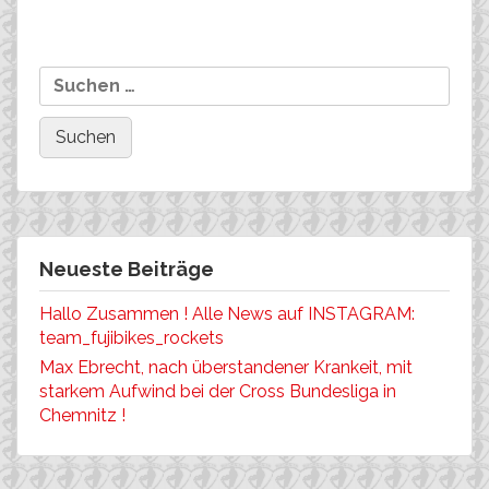
Beitragsnavigation
Zu Weihnachten…………
…….Co-Sponsoring, über
Suchen
100 Bewerber..Danke!
nach:
Neueste Beiträge
Hallo Zusammen ! Alle News auf INSTAGRAM:
team_fujibikes_rockets
Max Ebrecht, nach überstandener Krankeit, mit
starkem Aufwind bei der Cross Bundesliga in
Chemnitz !