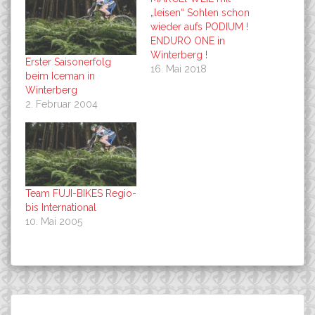
„leisen“ Sohlen schon
wieder aufs PODIUM !
ENDURO ONE in
Winterberg !
Erster Saisonerfolg
16. Mai 2018
beim Iceman in
Winterberg
2. Februar 2004
Team FUJI-BIKES Regio-
bis International
10. Mai 2005
Beitragsnavigation
Endlich: Saarland hat einen
Schwalbe neuer