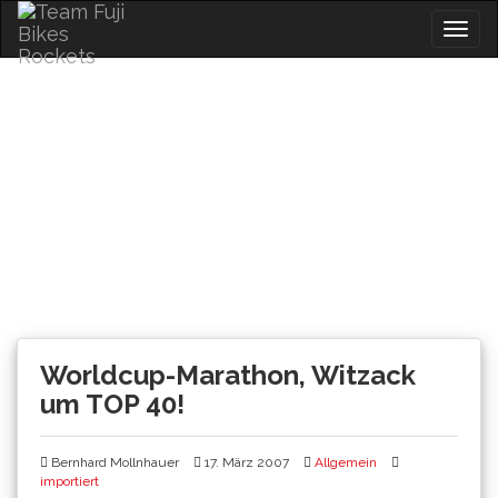
Skip
Togg
to
navig
content
News
Worldcup-Marathon, Witzack
um TOP 40!
Bernhard Mollnhauer
17. März 2007
Allgemein
importiert