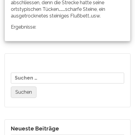
abschliessen, denn die Strecke hatte seine
ortstypischen Tücken………scharfe Steine, ein
ausgetrocknetes steiniges Flußbett..usw.
Ergebnisse:
Beitragsnavigation
Sonntag und Bonnekessel
NOKON, Novum in der
Suchen
gewinnen in Oelde!
Zugverlegung…..
nach:
Neueste Beiträge