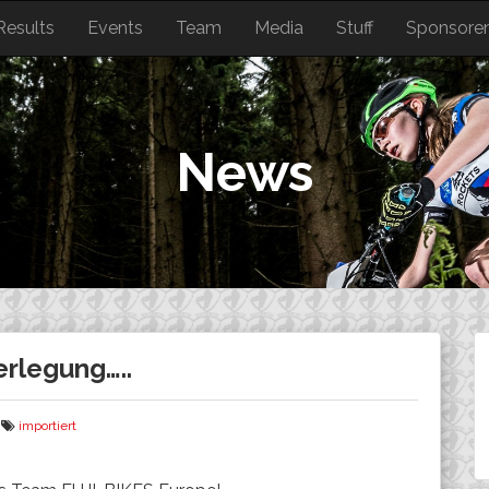
Results
Events
Team
Media
Stuff
Sponsore
News
rlegung…..
importiert