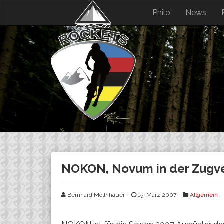
Skip
Philo
News
to
content
NOKON, Novum in der Zugve
Bernhard Mollnhauer
15. März 2007
Allgemein