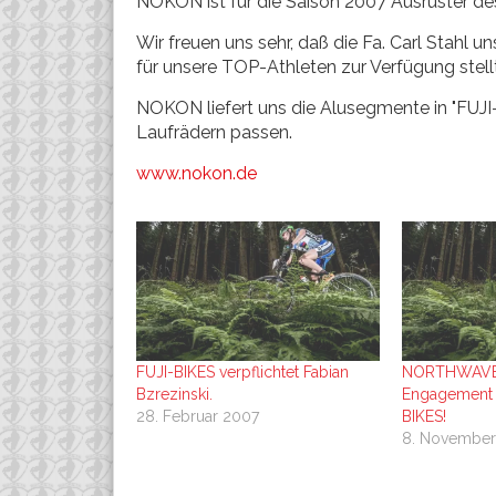
NOKON ist für die Saison 2007 Ausrüster d
Wir freuen uns sehr, daß die Fa. Carl Stahl
für unsere TOP-Athleten zur Verfügung stellt
NOKON liefert uns die Alusegmente in "FUJ
Laufrädern passen.
www.nokon.de
FUJI-BIKES verpflichtet Fabian
NORTHWAVE 
Bzrezinski.
Engagement 
28. Februar 2007
BIKES!
8. Novembe