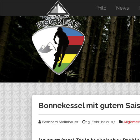
Skip
Philo
News
to
content
Bonnekessel mit gutem Sais
Bernhard Mollnhauer
13. Februar 2007
Allgemei