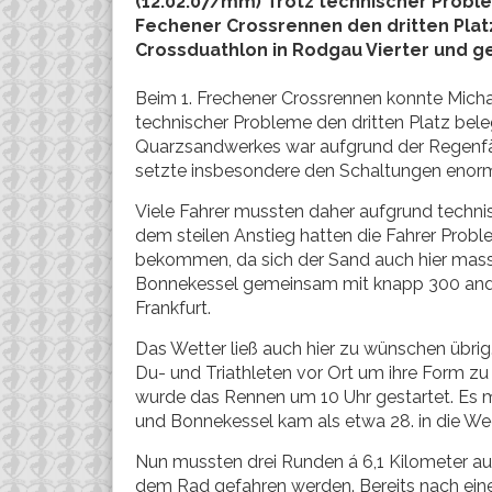
(12.02.07/mm) Trotz technischer Prob
Fechener Crossrennen den dritten Plat
Crossduathlon in Rodgau Vierter und g
Beim 1. Frechener Crossrennen konnte Mich
technischer Probleme den dritten Platz bel
Quarzsandwerkes war aufgrund der Regenfä
setzte insbesondere den Schaltungen enorm
Viele Fahrer mussten daher aufgrund techn
dem steilen Anstieg hatten die Fahrer Probl
bekommen, da sich der Sand auch hier massi
Bonnekessel gemeinsam mit knapp 300 and
Frankfurt.
Das Wetter ließ auch hier zu wünschen übri
Du- und Triathleten vor Ort um ihre Form z
wurde das Rennen um 10 Uhr gestartet. Es 
und Bonnekessel kam als etwa 28. in die W
Nun mussten drei Runden á 6,1 Kilometer auf
dem Rad gefahren werden. Bereits nach ein