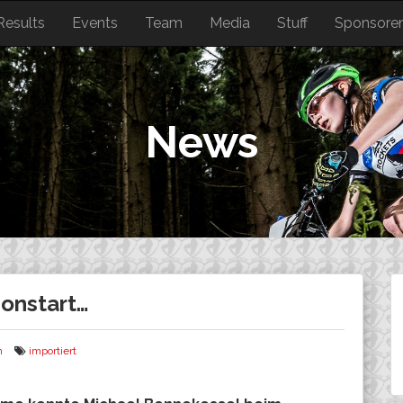
Results
Events
Team
Media
Stuff
Sponsore
News
onstart…
n
importiert