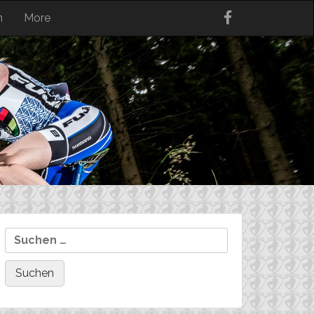
n
More
Suchen
nach: