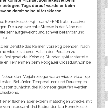
leme konnte Michael Bonnekessel beim
z belegen. Tags darauf wurde er beim
ewann damit seine Altersklasse.
ael Bonnekessel (Fuji-Team/FRM) trotz massiver
egen. Die ausgeweichte Strecke in der Nähe des
lle sehr aufgeweicht und schwer befahrbar und
 zu.
ischer Defekte das Rennen vorzeitig beenden. Nach
eme wieder sicheren Halt in den Pedalen zu
v festgesetzte. Keine 24 Stunden später startete
eren Teilnehmen beim Rodgauer Crossduathlon bei
g. Neben dem Vorjahresieger waren wieder viele Top
u testen. Bei kühlen Temperaturen und Dauerregen
mussten zunächst drei Kilometer gelaufen werden
echselzone.
 einer flachen, aber extrem matschigen Strecke, mit
er von insgesamt drei Radrunden lag Bonnekessel