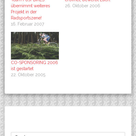
übernimmt weiteres
26. Oktober 2006
Projekt in der
Radsportszene!
16. Februar 2007
CO-SPONSORING 2006
ist gestartet
22. Oktober 2005
Beitragsnavigation
Benjamin ist in Neuseeland
Benjamin Sonntag , MTB
Suchen
gelandet…..
spezifisches Training in
nach:
Neuseeland!