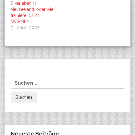
Bikerleben in
Neuseeland, oder wie
trainiere ich im
WARMEN!
3. Januar 2007
Beitragsnavigation
Ein Frohes Neues Jahr!
FUJI-BIKES
Suchen
Lokomotive…..
nach:
Neueste Beiträge