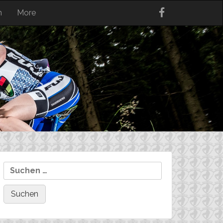
n
More
Suchen
nach: