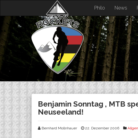
Skip
Philo
News
to
content
Benjamin Sonntag , MTB spez
Neuseeland!
Bernhard Mollnhauer
22. Dezember 2006
Allge