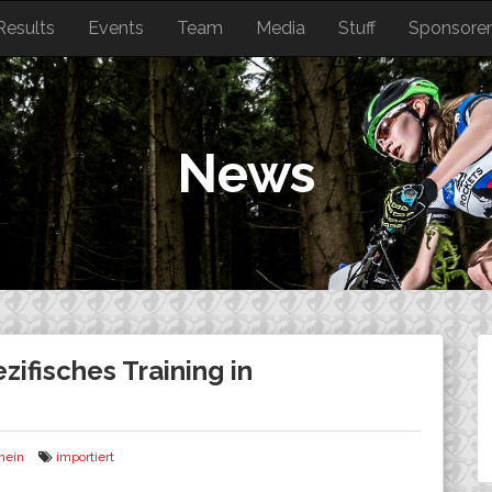
Results
Events
Team
Media
Stuff
Sponsore
News
ifisches Training in
mein
importiert