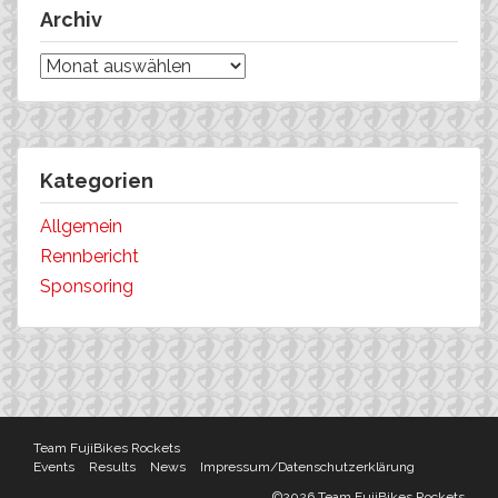
Archiv
Archiv
Kategorien
Allgemein
Rennbericht
Sponsoring
Team FujiBikes Rockets
Events
Results
News
Impressum/Datenschutzerklärung
©2026 Team FujiBikes Rockets