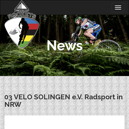
Skip
Togg
to
navig
content
News
03 VELO SOLINGEN e.V. Radsport in
NRW
Beitragsnavigation
03 UCI
03 WHITE ROCK e.V.
Suchen
Radsport in Sachsen-