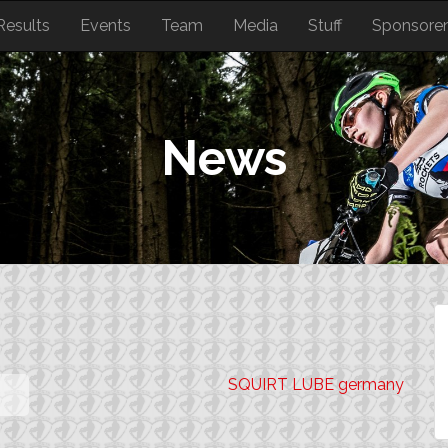
Results
Events
Team
Media
Stuff
Sponsore
News
SQUIRT LUBE germany