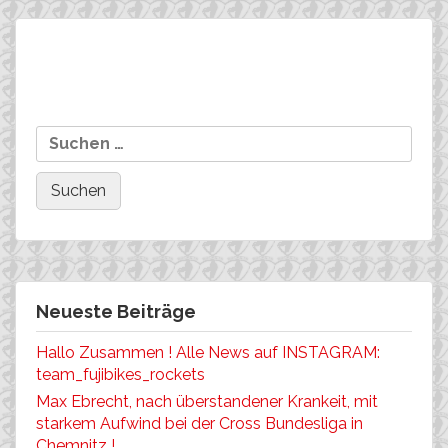
Beitragsnavigation
KAYA PFAU wird 14. bei der
Florian Anderle läßt mit
Suchen
EM XCO in Novi Sad (
einem tollen 6. Platz
nach:
Serbien )
beim Extrembike in Most
( CZ ) !
Neueste Beiträge
Hallo Zusammen ! Alle News auf INSTAGRAM:
team_fujibikes_rockets
Max Ebrecht, nach überstandener Krankeit, mit
starkem Aufwind bei der Cross Bundesliga in
Chemnitz !