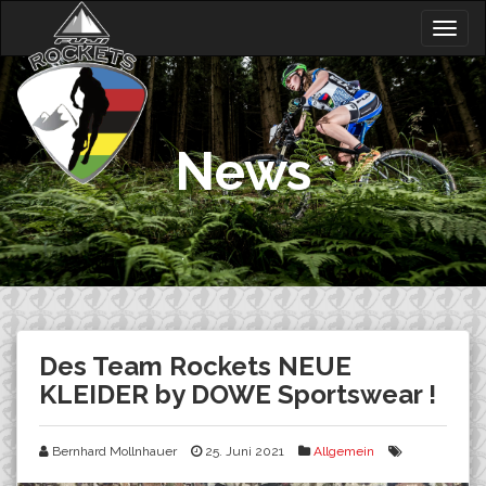
Skip
Togg
to
navig
content
News
Des Team Rockets NEUE
KLEIDER by DOWE Sportswear !
Bernhard Mollnhauer
25. Juni 2021
Allgemein