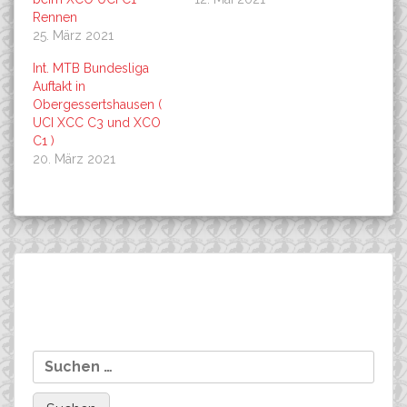
Rennen
25. März 2021
Int. MTB Bundesliga
Auftakt in
Obergessertshausen (
UCI XCC C3 und XCO
C1 )
20. März 2021
Beitragsnavigation
Immanuel Ries in Brno ( CZ )
SIEGE in ihren Klassen,
Suchen
beim Strabag Cup, UCI C1
ROTTMANN’s
nach:
dominieren in Erfurt BDR
NWS Strasse !