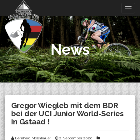
Skip
Togg
to
navig
content
News
Gregor Wiegleb mit dem BDR
bei der UCI Junior World-Series
in Gstaad !
Bernhard Mollnhauer
2. September 2020