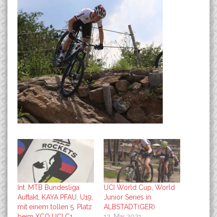
Int. MTB Bundesliga
UCI World Cup, World
Auftakt, KAYA PFAU, U19,
Junior Series in
mit einem tollen 5. Platz
ALBSTADT(GER)
beim XCO UCI C1
12. Mai 2021