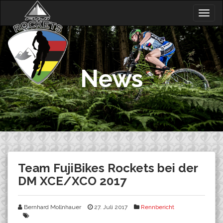
Skip
Togg
to
navig
content
News
Team FujiBikes Rockets bei der
DM XCE/XCO 2017
Bernhard Mollnhauer
27. Juli 2017
Rennbericht