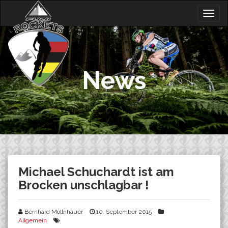
Skip
Togg
to
navig
content
News
Michael Schuchardt ist am
Brocken unschlagbar !
Bernhard Mollnhauer
10. September 2015
Allgemein