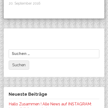
20. September 2016
Beitragsnavigation
Julian Rottmann mit einem
Majlen Müller gewinnt
Suchen
tollen 5. Platz im Finale der
den P-WEG Marathon (
nach:
BDR-Nachwuchssichtung
74 km )
2015 !
Neueste Beiträge
Hallo Zusammen ! Alle News auf INSTAGRAM: