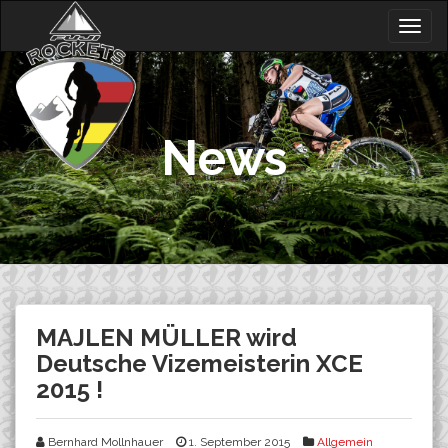
Skip
Togg
to
navig
content
News
MAJLEN MÜLLER wird
Deutsche Vizemeisterin XCE
2015 !
Bernhard Mollnhauer
1. September 2015
Allgemein