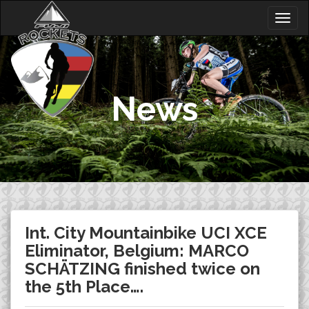
Skip
Togg
to
navig
content
News
Int. City Mountainbike UCI XCE
Eliminator, Belgium: MARCO
SCHÄTZING finished twice on
the 5th Place….