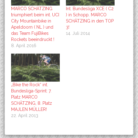
MARCO SCHÄTZING
Int. Bundesliga XCE ( C2
triumphiert beim int. UCI
) in Schopp. MARCO
City Mountainbike in
SCHÄTZING in den TOP
Apeldoorn ( NL ) und
3!
das Team FujiBikes
14. Juli 2014
Rockets beeindruckt !
8. April 2016
„Bike the Rock“ int.
Bundesliga-Sprint: 7.
Platz MARCO
SCHÄTZING, 8. Platz
MAJLEN MÜLLER!
22. April 2013