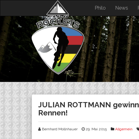
Skip
Philo
News
to
content
JULIAN ROTTMANN gewinnt
Rennen!
Bernhard Mollnhauer
29. Mai 2015
Allgemein