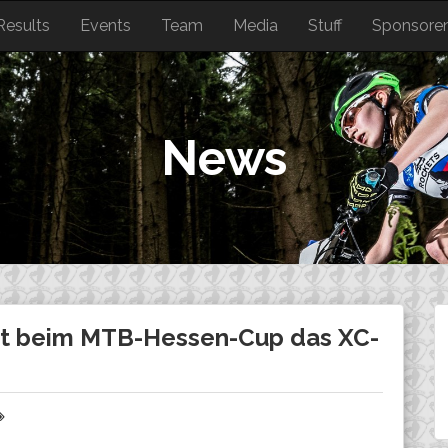
Results
Events
Team
Media
Stuff
Sponsore
News
 beim MTB-Hessen-Cup das XC-