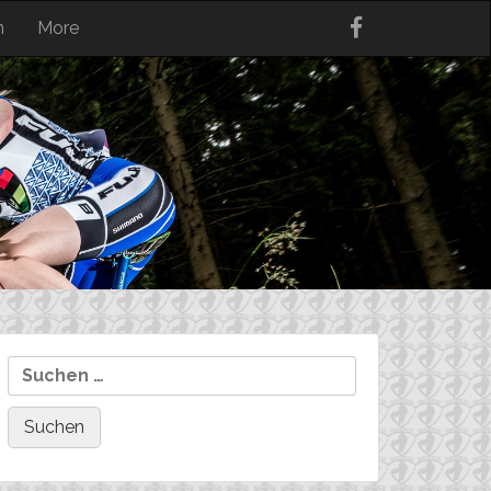
n
More
Suchen
nach: