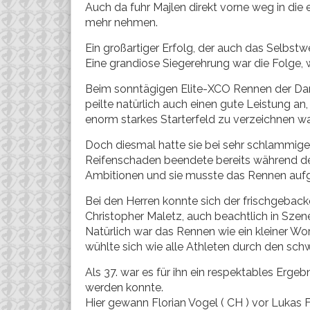
Auch da fuhr Majlen direkt vorne weg in die e
mehr nehmen.
Ein großartiger Erfolg, der auch das Selbstwe
Eine grandiose Siegerehrung war die Folge, w
Beim sonntägigen Elite-XCO Rennen der Dam
peilte natürlich auch einen gute Leistung an
enorm starkes Starterfeld zu verzeichnen wa
Doch diesmal hatte sie bei sehr schlammige
Reifenschaden beendete bereits während de
Ambitionen und sie musste das Rennen auf
Bei den Herren konnte sich der frischgebac
Christopher Maletz, auch beachtlich in Szen
Natürlich war das Rennen wie ein kleiner W
wühlte sich wie alle Athleten durch den sch
Als 37. war es für ihn ein respektables Erge
werden konnte.
Hier gewann Florian Vogel ( CH ) vor Lukas 