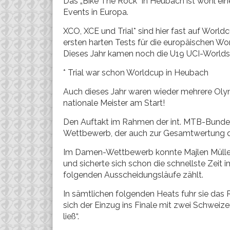
Das „Bike The Rock“ in Heubach ist wohl ei
Events in Europa.
XCO, XCE und Trial* sind hier fast auf Worl
ersten harten Tests für die europäischen W
Dieses Jahr kamen noch die U19 UCI-Worlds
* Trial war schon Worldcup in Heubach
Auch dieses Jahr waren wieder mehrere Olym
nationale Meister am Start!
Den Auftakt im Rahmen der int. MTB-Bundes
Wettbewerb, der auch zur Gesamtwertung de
Im Damen-Wettbewerb konnte Majlen Müller 
und sicherte sich schon die schnellste Zeit i
folgenden Ausscheidungsläufe zählt.
In sämtlichen folgenden Heats fuhr sie da
sich der Einzug ins Finale mit zwei Schweiz
ließ“.