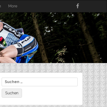
n
More
Suchen
nach: