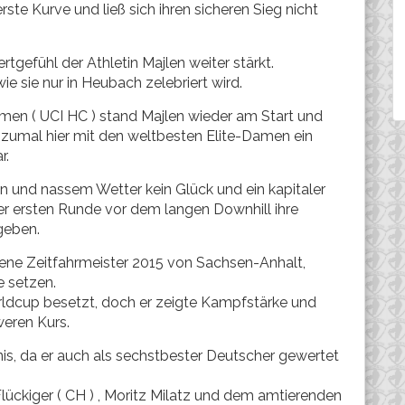
rste Kurve und ließ sich ihren sicheren Sieg nicht
rtgefühl der Athletin Majlen weiter stärkt.
ie sie nur in Heubach zelebriert wird.
en ( UCI HC ) stand Majlen wieder am Start und
, zumal hier mit den weltbesten Elite-Damen ein
r.
n und nassem Wetter kein Glück und ein kapitaler
r ersten Runde vor dem langen Downhill ihre
geben.
kene Zeitfahrmeister 2015 von Sachsen-Anhalt,
e setzen.
orldcup besetzt, doch er zeigte Kampfstärke und
weren Kurs.
bnis, da er auch als sechstbester Deutscher gewertet
Flückiger ( CH ) , Moritz Milatz und dem amtierenden