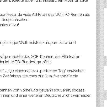
ne der bedeutensden und klassischen Mountainbike
dcupniveau, da viele Athleten das UCI-HC-Rennen als
orldcups ansehen.
eries dazu!
piasieger, Weltmeister; Europameister und
liga machte das XCE-Rennen, der Eliminator-
r int. MTB-Bundesliga zählt.
( U23 ) einen nahezu „perfekten Tag“ erwischen
m Zeitfahren, welches zur Qualifikation für die
s Rennen von vorne und gewann souverän, sodass
erinnen und einer weiteren Deutsche „nicht vermeiden