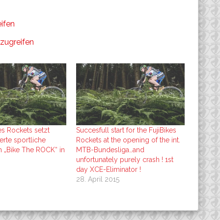
ifen
zugreifen
es Rockets setzt
Succesfull start for the FujiBikes
rte sportliche
Rockets at the opening of the int.
 „Bike The ROCK“ in
MTB-Bundesliga…and
unfortunately purely crash ! 1st
day XCE-Eliminator !
28. April 2015