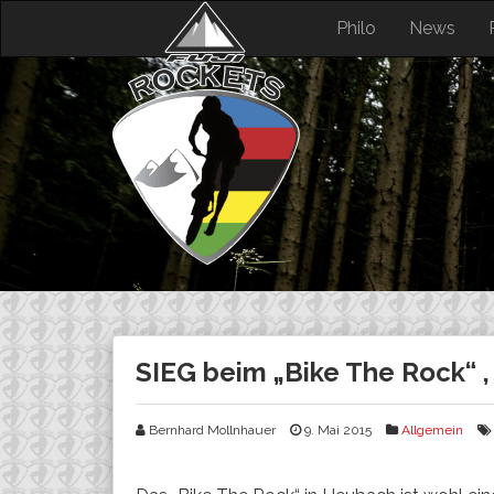
Skip
Philo
News
to
content
SIEG beim „Bike The Rock“ ,
Bernhard Mollnhauer
9. Mai 2015
Allgemein