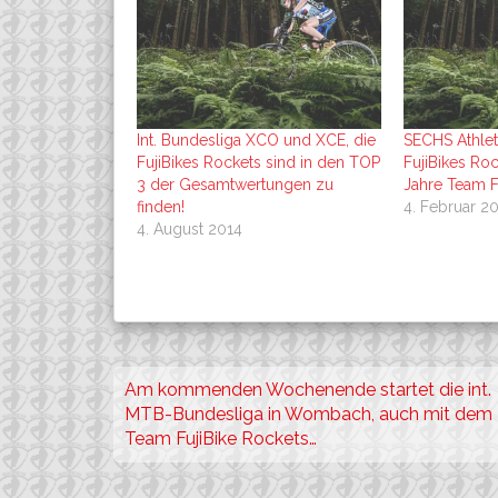
Int. Bundesliga XCO und XCE, die
SECHS Athle
FujiBikes Rockets sind in den TOP
FujiBikes Ro
3 der Gesamtwertungen zu
Jahre Team Fu
finden!
4. Februar 2
4. August 2014
Beitragsnavigation
Am kommenden Wochenende startet die int.
MTB-Bundesliga in Wombach, auch mit dem
Team FujiBike Rockets…