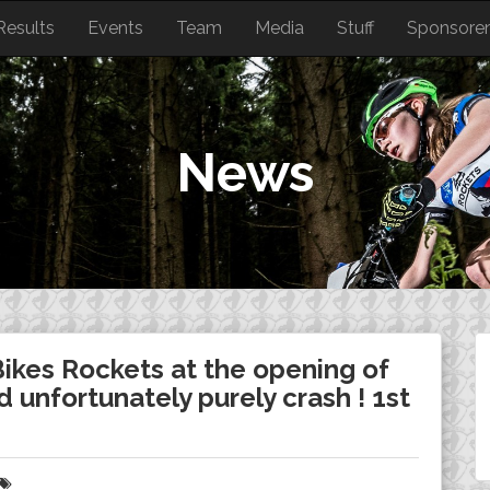
Results
Events
Team
Media
Stuff
Sponsore
News
iBikes Rockets at the opening of
 unfortunately purely crash ! 1st