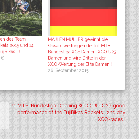
ten des Team
MAJLEN MÜLLER gewinnt die
ckets 2015 und 14
Gesamtwertungen der Int. MTB
jiBikes…..!
Bundesliga XCE Damen, XCO U23
015
Damen und wird Dritte in der
XCO-Wertung der Elite Damen !!!!
26. September 2015
Int. MTB-Bundesliga Opening XCO ( UCI C2 ), good
performance of the FujiBikes Rockets ! 2nd day
XCO-races !