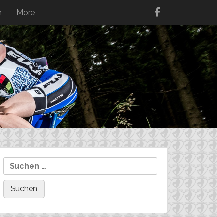
n
More
Suchen
nach: