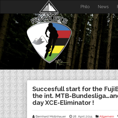
Skip
Philo
News
to
content
Succesfull start for the Fuj
the int. MTB-Bundesliga…and
day XCE-Eliminator !
Bernhard Mollnhauer
28. April 2015
Allgemein