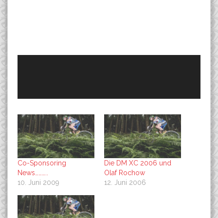
Co-Sponsoring
Die DM XC 2006 und
News………..
Olaf Rochow
10. Juni 2009
12. Juni 2006