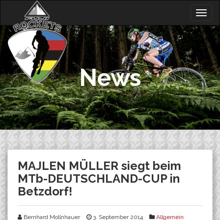
Skip
Togg
to
navig
content
News
MAJLEN MÜLLER siegt beim
MTb-DEUTSCHLAND-CUP in
Betzdorf!
Bernhard Mollnhauer
3. September 2014
Allgemein