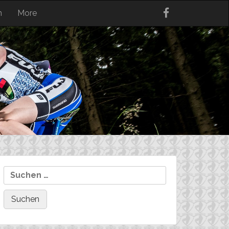
n
More
Suchen
nach: