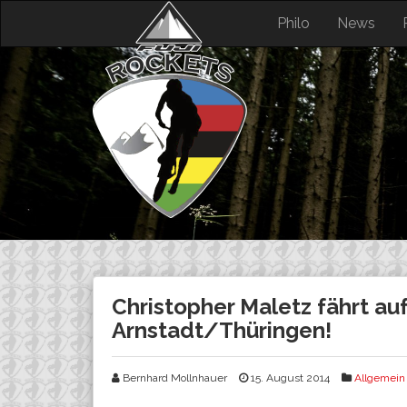
Skip
Philo
News
to
content
Christopher Maletz fährt au
Arnstadt/Thüringen!
Bernhard Mollnhauer
15. August 2014
Allgemein