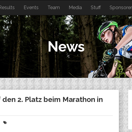
Results
Events
Team
Media
Stuff
Sponsore
News
f den 2. Platz beim Marathon in