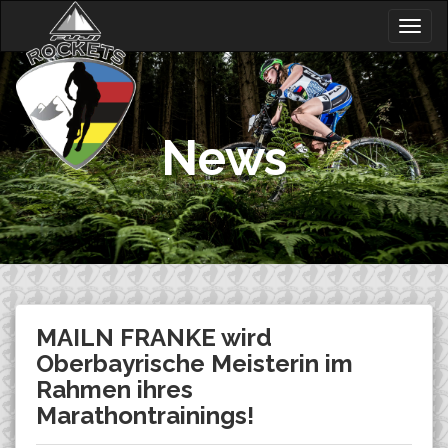
Skip
Togg
to
navig
content
News
MAILN FRANKE wird
Oberbayrische Meisterin im
Rahmen ihres
Marathontrainings!