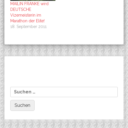
MAILIN FRANKE wird
DEUTSCHE
Vizemeisterin im
Marathon der Elite!
18. September 2011
Beitragsnavigation
SIEGER beim M1 Marathon
Marco Schätzing auf
Suchen
in Montafon ( AUT ), Marco
dem 4. Platz beim int. M3
nach:
Schätzing!
City-Sprint in Montafon (
AUT )