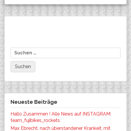
Beitragsnavigation
NINA WROBEL mit guter
MAJLEN MÜLLER
Suchen
Vorstellung beim BMC-Cup,
wiederholt ihren 2. Platz
nach:
2 KM vor dem Ziel Defekt!
beim Rothaus-Bulls-Cup,
diesmal in Büchel.
Neueste Beiträge
Hallo Zusammen ! Alle News auf INSTAGRAM:
team_fujibikes_rockets
Max Ebrecht, nach überstandener Krankeit, mit