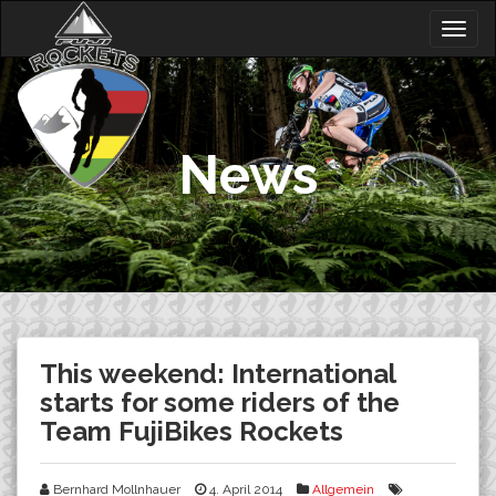
Skip
Togg
to
navig
content
News
This weekend: International
starts for some riders of the
Team FujiBikes Rockets
Bernhard Mollnhauer
4. April 2014
Allgemein