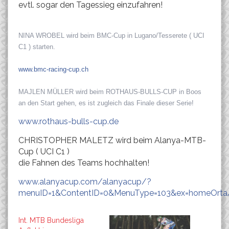
evtl. sogar den Tagessieg einzufahren!
NINA WROBEL wird beim BMC-Cup in Lugano/Tesserete ( UCI
C1 ) starten.
www.bmc-racing-cup.ch
MAJLEN MÜLLER wird beim ROTHAUS-BULLS-CUP in Boos
an den Start gehen, es ist zugleich das Finale dieser Serie!
www.rothaus-bulls-cup.de
CHRISTOPHER MALETZ wird beim Alanya-MTB-
Cup ( UCI C1 )
die Fahnen des Teams hochhalten!
www.alanyacup.com/alanyacup/?
menuID=1&ContentID=0&MenuType=103&ex=homeOrta/d
Int. MTB Bundesliga