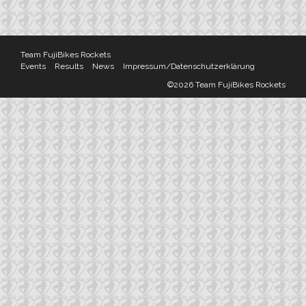
Team FujiBikes Rockets
Events
Results
News
Impressum/Datenschutzerklärung
©2026 Team FujiBikes Rockets