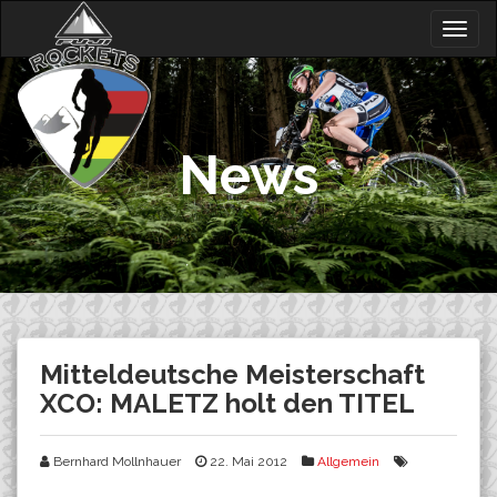
Skip
Togg
to
navig
content
News
Mitteldeutsche Meisterschaft
XCO: MALETZ holt den TITEL
Bernhard Mollnhauer
22. Mai 2012
Allgemein