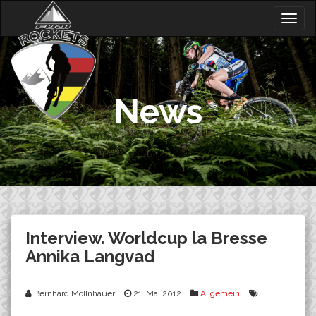
Skip
Togg
to
navig
content
News
Interview. Worldcup la Bresse
Annika Langvad
Bernhard Mollnhauer
21. Mai 2012
Allgemein