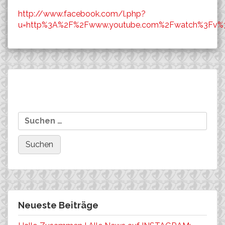
http://www.facebook.com/l.php?
u=http%3A%2F%2Fwww.youtube.com%2Fwatch%3Fv
Beitragsnavigation
Mitteldeutsche
Worldcup La Bresse:
Suchen
Meisterschaft XCO:
Majlen Müller auf dem 21.
nach:
MALETZ holt den TITEL
Platz
Neueste Beiträge