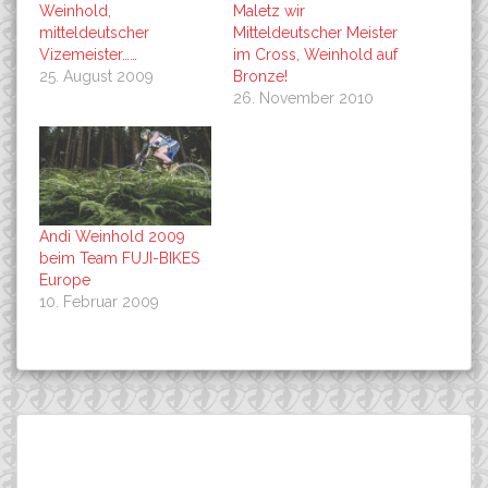
Weinhold,
Maletz wir
mitteldeutscher
Mitteldeutscher Meister
Vizemeister……
im Cross, Weinhold auf
25. August 2009
Bronze!
26. November 2010
Andi Weinhold 2009
beim Team FUJI-BIKES
Europe
10. Februar 2009
Beitragsnavigation
Mailin Franke gewinnt die
WORLDCUP Mt. St. Anne
Suchen
Extreme Distanz beim
( CAN ) Langvad wird 17.
nach:
Kitzalp-Bike in Oesterreich!
und Kaufmann wird 29.!!