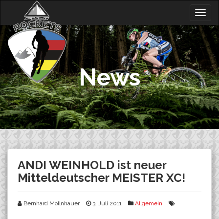
Skip
Togg
to
navig
content
News
ANDI WEINHOLD ist neuer
Mitteldeutscher MEISTER XC!
Bernhard Mollnhauer
3. Juli 2011
Allgemein