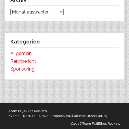
Archiv
Kategorien
Allgemein
Rennbericht
Sponsoring
Team FujiBikes Rockets
Events
Results
News
Impressum/Datenschutzerklärung
©2026 Team FujiBikes Rockets