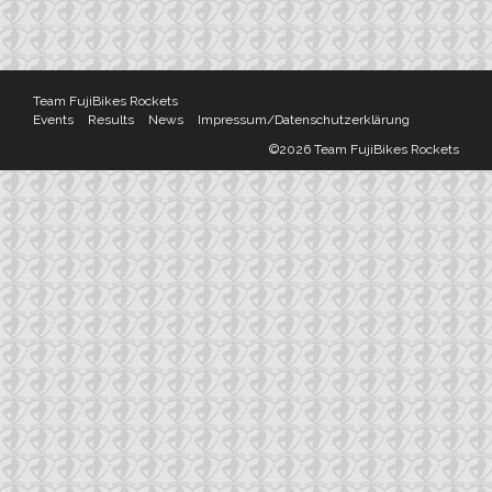
Team FujiBikes Rockets
Events
Results
News
Impressum/Datenschutzerklärung
©2026 Team FujiBikes Rockets