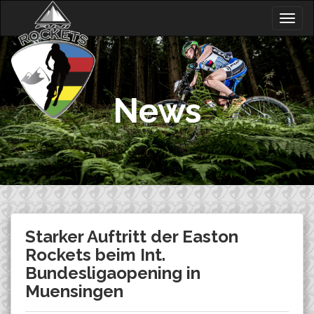
Skip
Togg
to
navig
content
News
Starker Auftritt der Easton
Rockets beim Int.
Bundesligaopening in
Muensingen