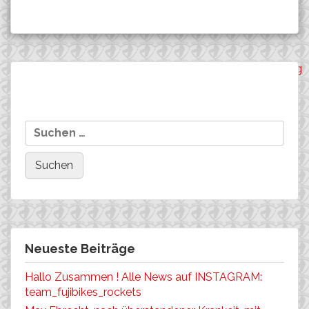
Beitragsnavigation
velototal.de….Pressemeldung
Auf nach Muensingen
Suchen
zu Muensingen..
zum int. Bundesliga-
nach:
Opening..
Neueste Beiträge
Hallo Zusammen ! Alle News auf INSTAGRAM:
team_fujibikes_rockets