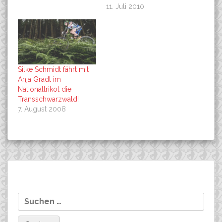
11. Juli 2010
Silke Schmidt fährt mit
Anja Gradl im
Nationaltrikot die
Transschwarzwald!
7. August 2008
Beitragsnavigation
Tour de Laine ( FR ): SILKE
Co-Sponsoring:
Suchen
zur Eroeffnung auf dem 2.
Alessandro Sepp
nach:
Platz!