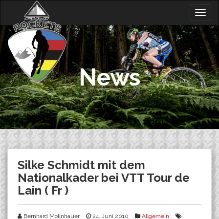
Skip
Togg
to
navig
content
News
Silke Schmidt mit dem
Nationalkader bei VTT Tour de
Lain ( Fr )
Bernhard Mollnhauer
24. Juni 2010
Allgemein