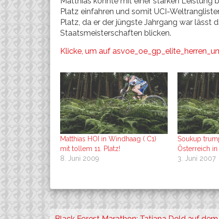
Matthias konnte mit einer starken Leistung 
Platz einfahren und somit UCI-Weltrangliste
Platz, da er der jüngste Jahrgang war lässt 
Staatsmeisterschaften blicken.
Klicke, um auf asvoe_oe_gp_elite_herren_u
Matthias HOI in Windhaag ( C1)
Soukup trum
mit tollem 11. Platz!
Österreich in
8. Juni 2009
3. Juni 2007
Beitragsnavigation
Black Forest Marathon: Tatjana Dold auf dem 