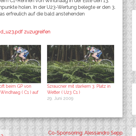
beim C1-Rennen von Windhaag in der Elite den 13.
npunkte holen. In der U23-Wertung belegte er den 3.
das erfreulich auf die bald anstehenden
nd_u23.pdf zuzugreifen
pft beim GP von
Szraucner mit starkem 3. Platz in
 Windhaag ( C1 ) auf
Wetter ( U23 C1 )
29. Juni 2009
Co-Sponsoring: Alessandro Sepp
2.