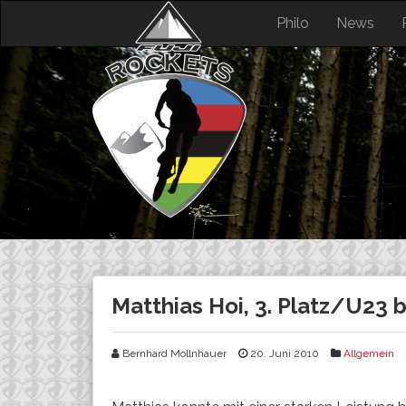
Skip
Philo
News
to
content
Matthias Hoi, 3. Platz/U23 
Bernhard Mollnhauer
20. Juni 2010
Allgemein