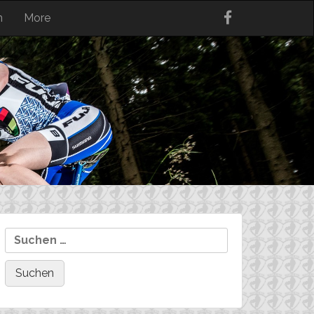
n
More
Suchen
nach: