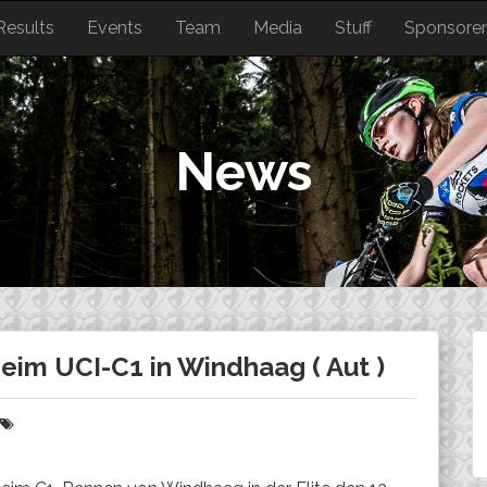
Results
Events
Team
Media
Stuff
Sponsore
News
beim UCI-C1 in Windhaag ( Aut )