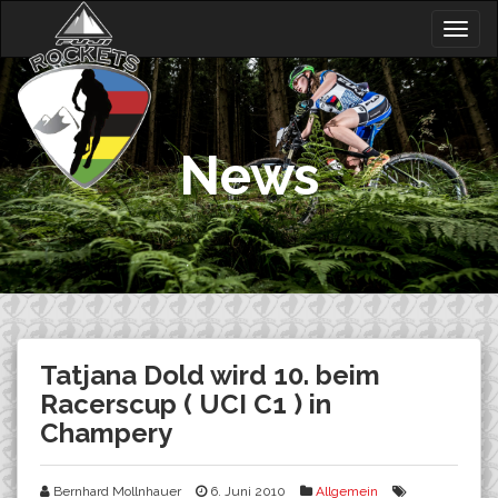
Skip
Togg
to
navig
content
News
Tatjana Dold wird 10. beim
Racerscup ( UCI C1 ) in
Champery
Bernhard Mollnhauer
6. Juni 2010
Allgemein