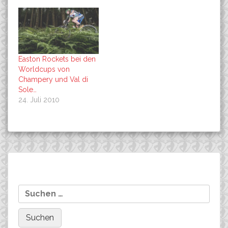
Easton Rockets bei den
Worldcups von
Champery und Val di
Sole…
24. Juli 2010
Beitragsnavigation
Szraucner siegt beim NRW-
UCI: Treffen mit Industrie
Suchen
CUP in Grafschaft!
wegen «Rad-Doping»
nach: