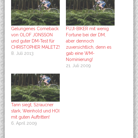
Gelungenes Comeback
FUJI-BIKER mit wenig
von OLOF JONSSON
Fortune bei der DM,
und guter DM-Test für
aber dennoch
CHRISTOPHER MALETZ!
zuversichtlich, denn es
8. Juli 2013
gab eine WM-
Nominierung!
21. Juli 2009
Tann siegt, Szraucner
stark, Weinhold und HOI
mit guten Auftritten!
6. April 2009