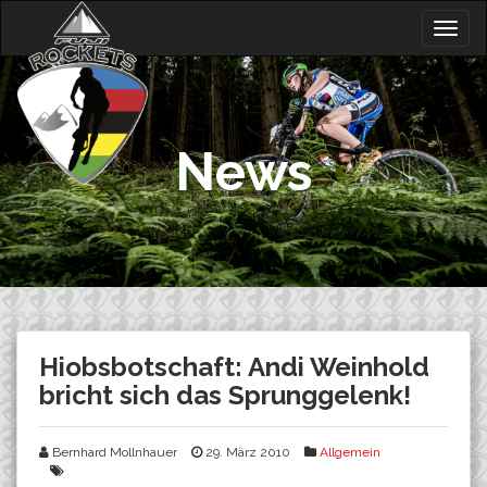
Skip
Togg
to
navig
content
News
Hiobsbotschaft: Andi Weinhold
bricht sich das Sprunggelenk!
Bernhard Mollnhauer
29. März 2010
Allgemein