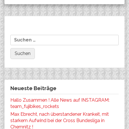
Beitragsnavigation
Wolfram Kurschat wirbt für
Alessandro Sepp: Platz
Suchen
Initiative „Mit Doping ist
Zwei zum Saisonauftakt
nach:
alles umsonst“
Neueste Beiträge
Hallo Zusammen ! Alle News auf INSTAGRAM:
team_fujibikes_rockets
Max Ebrecht, nach überstandener Krankeit, mit
starkem Aufwind bei der Cross Bundesliga in
Chemnitz !