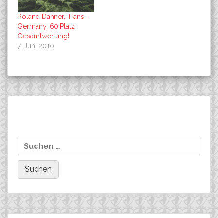
Roland Danner, Trans-
Germany, 60.Platz
Gesamtwertung!
7. Juni 2010
Beitragsnavigation
Weinhold, sächsischer
Ergebnisse von unseren
Suchen
Hochschulmeister
Co-Sponsoring-
nach:
Athleten..: