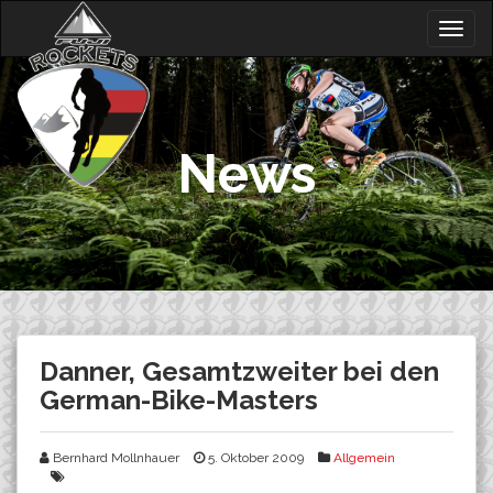
Skip
Togg
to
navig
content
News
Danner, Gesamtzweiter bei den
German-Bike-Masters
Bernhard Mollnhauer
5. Oktober 2009
Allgemein