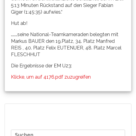
5:13 Minuten Rückstand auf den Sieger Fabian
Giger (1:45:35) aufwies.“
Hut ab!
………seine National-Teamkameraden belegten mit
Markus BAUER den 19.Platz, 34. Platz Manfred
REIS , 40. Platz Felix EUTENUER, 48. Platz Marcel
FLESCHHUT
Die Ergebnisse der EM U23:
Klicke, um auf 4176.pdf zuzugreifen
Beitragsnavigation
Ergebniss und Berichte Co-
Silke Schmidt belegt als
Suchen
Sponsoring..
beste Deutsche bei der
nach:
EM den 16. Platz!