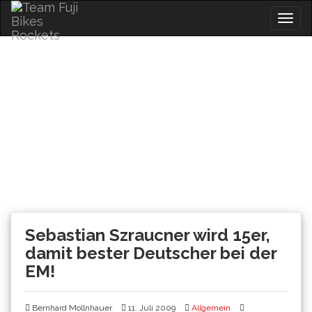
Skip
Togg
to
navig
content
News
Sebastian Szraucner wird 15er,
damit bester Deutscher bei der
EM!
Bernhard Mollnhauer
11. Juli 2009
Allgemein