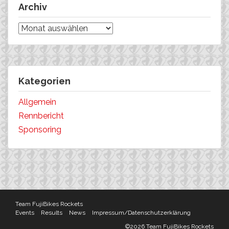
Archiv
Archiv
Kategorien
Allgemein
Rennbericht
Sponsoring
Team FujiBikes Rockets
Events
Results
News
Impressum/Datenschutzerklärung
©2026 Team FujiBikes Rockets