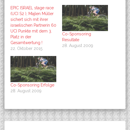
EPIC ISRAEL stage race
(UCI S2 ), Majlen Müller
sichert sich mit ihrer
israelischen Partnerin 60
UCI Punkte mit dem 3.
Co-Sponsoring
Platz in der
Resultate
Gesamtwertung !
28. August 2009
22. Oktober 2015
Co-Sponsoring Erfolge
28. August 2009
Beitragsnavigation
Heisser Tanz in Albstadt
Matthias HOI ( U23 ) mit
Suchen