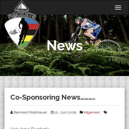
Skip
Togg
to
navig
content
News
Co-Sponsoring News………..
Bernhard Mollnhauer
10. Juni 2009
Allgemein