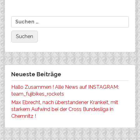
Beitragsnavigation
Int. Bundesliga am WE in
Suchen
Starker Auftritt des Team
SAALHAUSEN!
nach:
FUJI-BIKES Europe!
Neueste Beiträge
Hallo Zusammen ! Alle News auf INSTAGRAM:
team_fujibikes_rockets
Max Ebrecht, nach überstandener Krankeit, mit
starkem Aufwind bei der Cross Bundesliga in
Chemnitz !