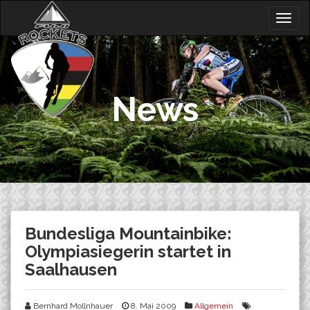
Skip
Togg
to
navig
content
News
Bundesliga Mountainbike:
Olympiasiegerin startet in
Saalhausen
Bernhard Mollnhauer
8. Mai 2009
Allgemein