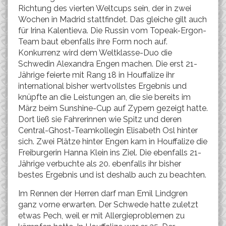
Richtung des vierten Weltcups sein, der in zwei
Wochen in Madrid stattfindet. Das gleiche gilt auch
für Irina Kalentieva. Die Russin vom Topeak-Ergon-
Team baut ebenfalls ihre Form noch auf.
Konkurrenz wird dem Weltklasse-Duo die
Schwedin Alexandra Engen machen. Die erst 21-
Jährige feierte mit Rang 18 in Houffalize ihr
international bisher wertvollstes Ergebnis und
knüpfte an die Leistungen an, die sie bereits im
März beim Sunshine-Cup auf Zypern gezeigt hatte.
Dort ließ sie Fahrerinnen wie Spitz und deren
Central-Ghost-Teamkollegin Elisabeth Osl hinter
sich. Zwei Plätze hinter Engen kam in Houffalize die
Freiburgerin Hanna Klein ins Ziel. Die ebenfalls 21-
Jährige verbuchte als 20. ebenfalls ihr bisher
bestes Ergebnis und ist deshalb auch zu beachten.
Im Rennen der Herren darf man Emil Lindgren
ganz vorne erwarten. Der Schwede hatte zuletzt
etwas Pech, weil er mit Allergieproblemen zu