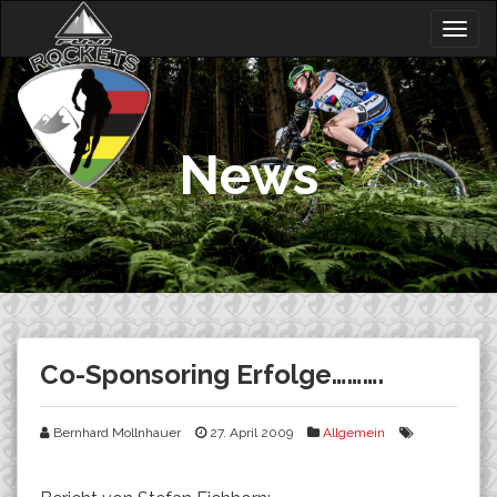
Skip
Togg
to
navig
content
News
Co-Sponsoring Erfolge……….
Bernhard Mollnhauer
27. April 2009
Allgemein