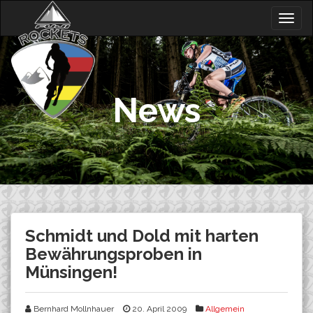
Skip
Togg
to
navig
content
News
Schmidt und Dold mit harten
Bewährungsproben in
Münsingen!
Bernhard Mollnhauer
20. April 2009
Allgemein