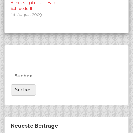
Bundesligafinale in Bad
Salzdetfurth
16. August 2009
Beitragsnavigation
Tann, Szraucner und Co. mit
Mailin Franke „Zweiter
Suchen
hartem Kampf zu Ehren!
Sieger“ beim Münsinger
nach:
Marathon!
Neueste Beiträge