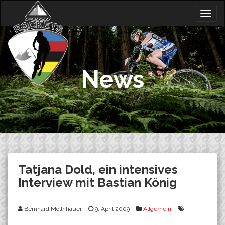
Skip
Togg
to
navig
content
News
Tatjana Dold, ein intensives
Interview mit Bastian König
Bernhard Mollnhauer
9. April 2009
Allgemein