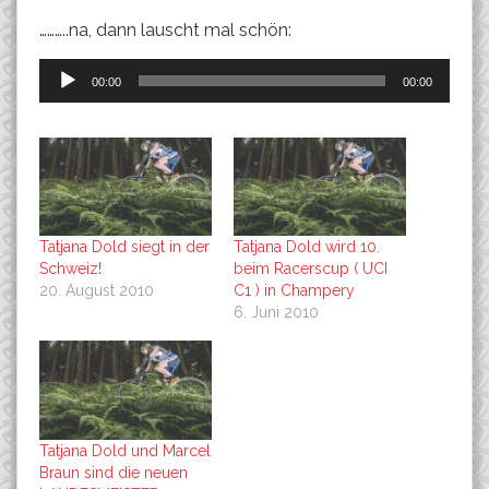
………..na, dann lauscht mal schön:
Audio-
00:00
00:00
Player
Tatjana Dold siegt in der
Tatjana Dold wird 10.
Schweiz!
beim Racerscup ( UCI
20. August 2010
C1 ) in Champery
6. Juni 2010
Tatjana Dold und Marcel
Braun sind die neuen